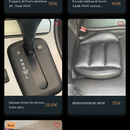
Poignée de Porte intérieur
Facade tableau de bord
225
€
450
€
AV - Saab 900C
SAAB 900C en bois
véritable
Jalousie levier de vitesse
275
€
REHAUSSEUR DE SIEGE
23.63
€
boite auto
New