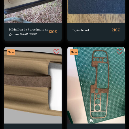
Médaillon de Porte haute de
210
€
Tapis de sol
130
€
gamme SAAB 900C
New
New