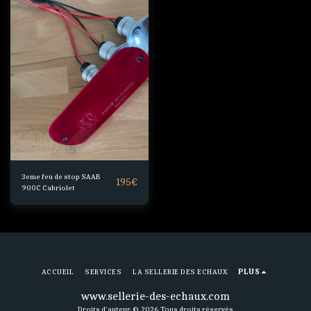
3eme feu de stop SAAB
195
€
900C Cabriolet
ACCUEIL
SERVICES
LA SELLERIE DES ECHAUX
PLUS
www.sellerie-des-echaux.com
Droits d'auteur © 2026 Tous droits réservés